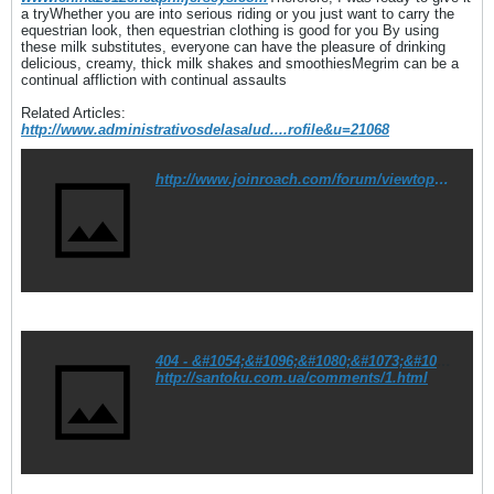
a tryWhether you are into serious riding or you just want to carry the
equestrian look, then equestrian clothing is good for you By using
these milk substitutes, everyone can have the pleasure of drinking
delicious, creamy, thick milk shakes and smoothiesMegrim can be a
continual affliction with continual assaults
Related Articles:
http://www.administrativosdelasalud....rofile&u=21068
http://www.joinroach.com/forum/viewtopic.php?f=2&t=371188
404 - &#1054;&#1096;&#1080;&#1073;&#1082;&#1072;: 404
http://santoku.com.ua/comments/1.html