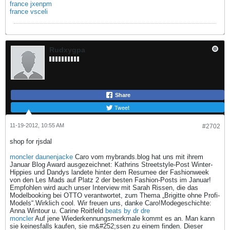
france jxenpm
france vsceli
Rudxygpa
Share
Tweet
11-19-2012, 10:55 AM
#2702
shop for rjsdal
moncler daunenjacke
Caro vom mybrands.blog hat uns mit ihrem
Januar Blog Award ausgezeichnet: Kathrins Streetstyle-Post Winter-
Hippies und Dandys landete hinter dem Resumee der Fashionweek
von den Les Mads auf Platz 2 der besten Fashion-Posts im Januar!
Empfohlen wird auch unser Interview mit Sarah Rissen, die das
Modelbooking bei OTTO verantwortet, zum Thema „Brigitte ohne Profi-
Models“.Wirklich cool. Wir freuen uns, danke Caro!Modegeschichte:
Anna Wintour u. Carine Roitfeld
beats by dr dre
moncler
Auf jene Wiederkennungsmerkmale kommt es an. Man kann
sie keinesfalls kaufen, sie m&#252;ssen zu einem finden. Dieser