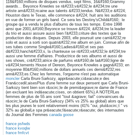
118&#160;millions de disques vendus, sept films, 16&#160;Grammy
awards... Beyonce Knwoles se r&#233;v&#232;le &#234;tre une
artiste am&#233;ricaine aux talents &#233;tendus. N&#233;e &#224;
Houston dans le Texas, elle commence &#224; huit ans les auditions
en vue de former un girls band. Ce sera les Destiny'sChild&#160;: le
groupe qui a vendu le plus d'albums de tous les temps. Entre 1998
ainsi que 2001,&#160;Beyonce se trouve &#224; &#234;tre la leader
du trio et aussi assure aussi bien l'&#233;criture des textes que la
production des disques. Depuis 2003, elle poursuit une carri&#232;re
solo et aussi a sorti son quatri&#232;me album en juin. Connue afin de
ses tubes comme Single&#160;Ladies&#160;et ses pas
d&#233;hanch&#233;s, la chanteuse se r&#233;v&#232;le &#234;tre
aussi une femme d'affaires. Productrice de ses albums et aussi de
ses shows, cr&#233;atrice de parfums et&#160;de la&#160;ligne de
v&#234;tements House of Dereon, Beyonce Knowles a gagn&#233; en
moyenne 80&#160;millions de dollars annuels ces derni&#232;res
ann&#233;es.Chez les femmes, l'orgasme n'est pas automatique
moncler
Carla Bruni-Sarkozy, appr&eacute;ci&eacute;e des
Fran&ccedil;aisesPlus d'une femme sur deux pensent que Carla Bruni-
Sarkozy tient bien son r&ocirc;le de premi&egrave;re dame de France
(en excluant les ind&eacute;cises, on obtient 65%).A NOTERLes
femmes de plus de 55 ans sont "tout &agrave; fait" convaincues du
r&ocirc;le de Carla Bruni-Sarkozy (34% vs 25% au global) alors que
les plus jeunes le sont relativement moins (41% "oui, plut&ocirc;t " vs
32% au globalLe spa pr&eacute;f&eacute;r&eacute; des internautes
du Journal des Femmes
canada goose
france psfwds
france kvoqlw
france fmfcvt