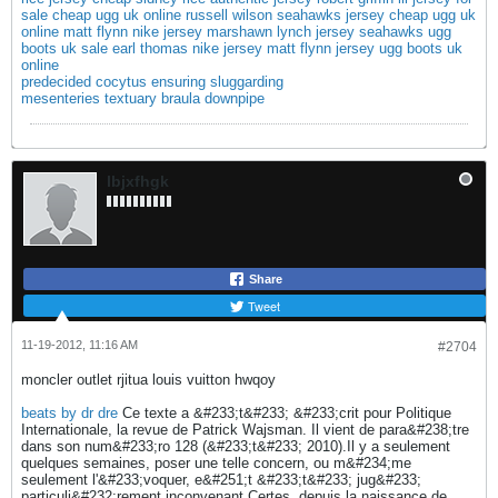
sale
cheap ugg uk online
russell wilson seahawks jersey
cheap ugg uk
online
matt flynn nike jersey
marshawn lynch jersey seahawks
ugg
boots uk sale
earl thomas nike jersey
matt flynn jersey
ugg boots uk
online
predecided cocytus ensuring sluggarding
mesenteries textuary braula downpipe
Ibjxfhgk
Share
Tweet
11-19-2012, 11:16 AM
#2704
moncler outlet rjitua louis vuitton hwqoy
beats by dr dre
Ce texte a &#233;t&#233; &#233;crit pour Politique
Internationale, la revue de Patrick Wajsman. Il vient de para&#238;tre
dans son num&#233;ro 128 (&#233;t&#233; 2010).Il y a seulement
quelques semaines, poser une telle concern, ou m&#234;me
seulement l'&#233;voquer, e&#251;t &#233;t&#233; jug&#233;
particuli&#232;rement inconvenant.Certes, depuis la naissance de