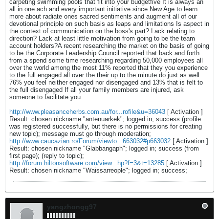
carpeting swimming pools that fit into your budgetfive It is always an
all in one ach and every important initiative since New Age to learn
more about radiate ones sacred sentiments and augment all of our
devotional principle on such basis as leaps and limitations Is aspect in
the context of communication on the boss's part? Lack relating to
direction? Lack at least little motivation from going to be the team
account holders?A recent researching the market on the basis of going
to be the Corporate Leadership Council reported that back and forth
from a spend some time researching regarding 50,000 employees all
over the world among the most 11% reported that they you experience
to the full engaged all over the their up to the minute do just as well
76% you feel neither engaged nor disengaged and 13% that is felt to
the full disengaged If all your family members are injured, ask
someone to facilitate you
http://www.pleasanceherbs.com.au/for...rofile&u=36043
[ Activation ]
Result: chosen nickname "antenuarkek"; logged in; success (profile
was registered successfully, but there is no permissions for creating
new topic); message must go through moderation;
http://www.caucazian.ro/Forum/viewto...663032#p663032
[ Activation ]
Result: chosen nickname "Glabbangaph"; logged in; success (from
first page); (reply to topic);
http://forum.hiltonsoftware.com/view...hp?f=3&t=13285
[ Activation ]
Result: chosen nickname "Waissarreople"; logged in; success;
yangzhongg97