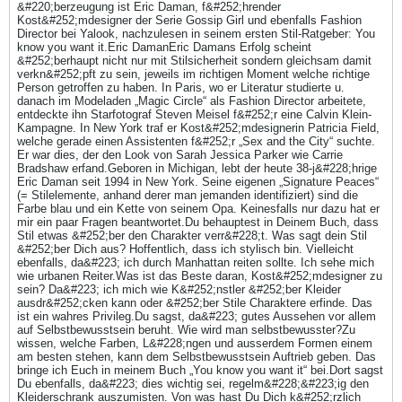
&#220;berzeugung ist Eric Daman, f&#252;hrender
Kost&#252;mdesigner der Serie Gossip Girl und ebenfalls Fashion
Director bei Yalook, nachzulesen in seinem ersten Stil-Ratgeber: You
know you want it.Eric DamanEric Damans Erfolg scheint
&#252;berhaupt nicht nur mit Stilsicherheit sondern gleichsam damit
verkn&#252;pft zu sein, jeweils im richtigen Moment welche richtige
Person getroffen zu haben. In Paris, wo er Literatur studierte u.
danach im Modeladen „Magic Circle“ als Fashion Director arbeitete,
entdeckte ihn Starfotograf Steven Meisel f&#252;r eine Calvin Klein-
Kampagne. In New York traf er Kost&#252;mdesignerin Patricia Field,
welche gerade einen Assistenten f&#252;r „Sex and the City“ suchte.
Er war dies, der den Look von Sarah Jessica Parker wie Carrie
Bradshaw erfand.Geboren in Michigan, lebt der heute 38-j&#228;hrige
Eric Daman seit 1994 in New York. Seine eigenen „Signature Peaces“
(= Stilelemente, anhand derer man jemanden identifiziert) sind die
Farbe blau und ein Kette von seinem Opa. Keinesfalls nur dazu hat er
mir ein paar Fragen beantwortet.Du behauptest in Deinem Buch, dass
Stil etwas &#252;ber den Charakter verr&#228;t. Was sagt dein Stil
&#252;ber Dich aus? Hoffentlich, dass ich stylisch bin. Vielleicht
ebenfalls, da&#223; ich durch Manhattan reiten sollte. Ich sehe mich
wie urbanen Reiter.Was ist das Beste daran, Kost&#252;mdesigner zu
sein? Da&#223; ich mich wie K&#252;nstler &#252;ber Kleider
ausdr&#252;cken kann oder &#252;ber Stile Charaktere erfinde. Das
ist ein wahres Privileg.Du sagst, da&#223; gutes Aussehen vor allem
auf Selbstbewusstsein beruht. Wie wird man selbstbewusster?Zu
wissen, welche Farben, L&#228;ngen und ausserdem Formen einem
am besten stehen, kann dem Selbstbewusstsein Auftrieb geben. Das
bringe ich Euch in meinem Buch „You know you want it“ bei.Dort sagst
Du ebenfalls, da&#223; dies wichtig sei, regelm&#228;&#223;ig den
Kleiderschrank auszumisten. Von was hast Du Dich k&#252;rzlich