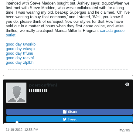
intended with Steve Madden bought out. Ashley says: &quot;When we
first met with Steve Madden, who we've collaborated with for a long
time, I was wearing my old, beat-up Supergas and he claimed, 'Oh I've
been wanting to buy that company,' and I stated, 'Well, you know if
you do, please think of us.'&quot;Now our styles for that Row have
sold out in a matter of hours when they first came online, and we're
thrilled, we really are.&quot;Marisa Miller Is Pregnant
canada goose
outlet
good day uwsrkb
good day wtavpx
good day tffunu
good day razvhf
good day zlplbh
poerconfifeni
Share
Tweet
11-19-2012, 12:53 PM
#2709