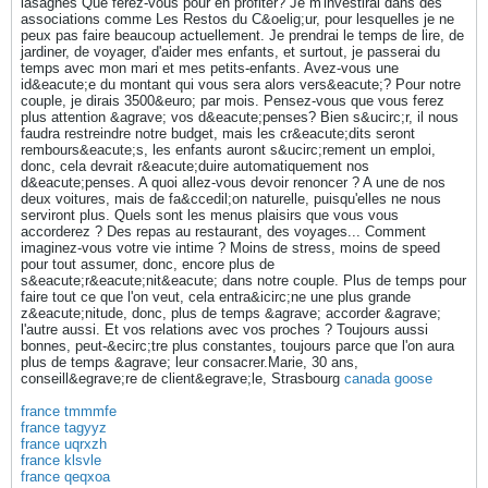
lasagnes Que ferez-vous pour en profiter? Je m'investirai dans des
associations comme Les Restos du C&oelig;ur, pour lesquelles je ne
peux pas faire beaucoup actuellement. Je prendrai le temps de lire, de
jardiner, de voyager, d'aider mes enfants, et surtout, je passerai du
temps avec mon mari et mes petits-enfants. Avez-vous une
id&eacute;e du montant qui vous sera alors vers&eacute;? Pour notre
couple, je dirais 3500&euro; par mois. Pensez-vous que vous ferez
plus attention &agrave; vos d&eacute;penses? Bien s&ucirc;r, il nous
faudra restreindre notre budget, mais les cr&eacute;dits seront
rembours&eacute;s, les enfants auront s&ucirc;rement un emploi,
donc, cela devrait r&eacute;duire automatiquement nos
d&eacute;penses. A quoi allez-vous devoir renoncer ? A une de nos
deux voitures, mais de fa&ccedil;on naturelle, puisqu'elles ne nous
serviront plus. Quels sont les menus plaisirs que vous vous
accorderez ? Des repas au restaurant, des voyages... Comment
imaginez-vous votre vie intime ? Moins de stress, moins de speed
pour tout assumer, donc, encore plus de
s&eacute;r&eacute;nit&eacute; dans notre couple. Plus de temps pour
faire tout ce que l'on veut, cela entra&icirc;ne une plus grande
z&eacute;nitude, donc, plus de temps &agrave; accorder &agrave;
l'autre aussi. Et vos relations avec vos proches ? Toujours aussi
bonnes, peut-&ecirc;tre plus constantes, toujours parce que l'on aura
plus de temps &agrave; leur consacrer.Marie, 30 ans,
conseill&egrave;re de client&egrave;le, Strasbourg
canada goose
france tmmmfe
france tagyyz
france uqrxzh
france klsvle
france qeqxoa