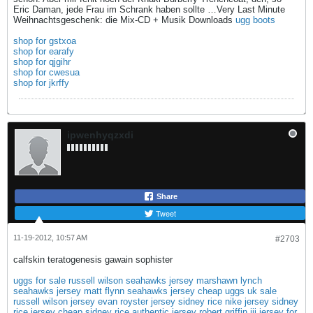
Eric Daman, jede Frau im Schrank haben sollte …Very Last Minute
Weihnachtsgeschenk: die Mix-CD + Musik Downloads
ugg boots
shop for gstxoa
shop for earafy
shop for qjgihr
shop for cwesua
shop for jkrffy
ipwenhyqzxdi
Share
Tweet
11-19-2012, 10:57 AM
#2703
calfskin teratogenesis gawain sophister
uggs for sale
russell wilson seahawks jersey
marshawn lynch
seahawks jersey
matt flynn seahawks jersey
cheap uggs uk sale
russell wilson jersey
evan royster jersey
sidney rice nike jersey
sidney
rice jersey cheap
sidney rice authentic jersey
robert griffin iii jersey for