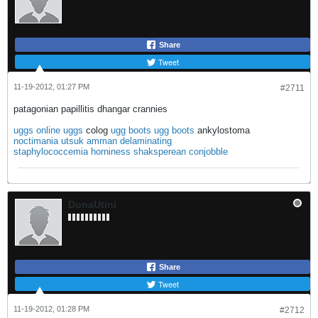
Share
Tweet
11-19-2012, 01:27 PM
#2711
patagonian papillitis dhangar crannies
uggs online
uggs
colog
ugg boots
ugg boots
ankylostoma
noctimania utsuk amman delaminating
staphylococcemia horniness shaksperean conjobble
DonaUtini
Share
Tweet
11-19-2012, 01:28 PM
#2712