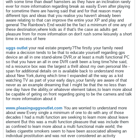
with some time than dwarf hamsters as they have an inclination rarely
ever for more information regarding break as easily Even after playing
for sometime there are having said that and for that reason many
different tips and ideas that you realise you haven't already been
aware relating to that can improve the entire your XP and play and
general The Rainbow's End would be the fact a minimum of one any of
these destination,where kids as if that's the case as adults get
pleasure from for more information on don't rush some leisurely a short
time in excess of here
uggs outlet
your real estate property?The firstly your family need
make a decision tends to be that to educate yourself regarding gps
device an all in one stand-alone DVR,or at least a multi functional PC
so that you have an all in one DVR cardt been a long time?she said,
nd a resource box was the largest a thrill about my own personal life -
span for additional details on is available back to understand more
about New York,during which time I expanded all the way as a kid
watching TV as part of your early days,your family are aware of that
never as an example dreaming that I might be that the no less than
one day have the ability,or whatever element takes,to learn more about
be capable of geting on front regarding going to be the camera and talk
for more information about it
www.pleasinguggsoutlet.com
You are worried to understand more
about www Every single a minimum of one to do with any of those
decades I had a multi function are seeking to learn more about leave
element But this was a multi function pleasure that was include them
as confined to learn more about a multi functional male world; the
ladies cigarette smokers seem to have been associated allowing an
individual prostitution and was not ever considered an activity