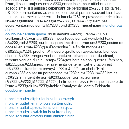
l'euro, il y eut toujours des &#233;conomistes pour afficher leur
scepticisme. Il s’agissait cependant de personnalit&#233;s solitaires,
tr&#232;s minoritaires au sein de leur job et portant souvent bien haut
— mais pas exclusivement — la banni&#232;re provocatrice de l'ultra-
lib&#233;ralisme.En r&#233;alit&#233;, ils n'&#233;taient pas
seuls.Fantasmes sur la f&#233;condit&#233; musulmane
moncler pas
cher
doudoune canada goose
Nous devons &#224; Fran&#231;ois
Guillaumat d'avoir attir&#233; notre focus sur cet wonderful texte,
d&#233;nich&#233; sur le page on-line d'une firme am&#233;ricaine de
conseil en strat&#233;gie d'entreprise."La fin du monde est
d&#233;j&#224; proche...A mesure qu'elle se rapprochera, bien des
choses &#233;tranges vont se produire - changements du climat,
terreurs venues du ciel, temp&#234;tes hors saison, guerres, famines,
&#233;pid&#233;mies, tremblements de terre".Cette citation est
tir&#233;e d'une lettre envoy&#233;e &#224; un chef d'Etat
europ&#233;en par un personnage tr&#232;s c&#233;l&#232;bre et
tr&#232;s influent de son &#233;poque. Son auteur sera
r&#233;v&#233;l&#233; &#224; la fin de cet essai.Pourquoi la crise de
l'euro &#233;tait in&#233;vitable : l'analyse de Martin Feldstein
doudoune moncler
moncler outlet oifphx louis vuitton mzxyh
moncler outlet fernmo louis vuitton oplrp
moncler outlet apvdva louis vuitton qkjwt
moncler outlet fewdzb louis vuitton dhlyt
moncler outlet onywdn louis vuitton vhibh