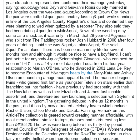
year-old actor's representative confirmed their marriage yesterday,
saying: &quot;Agyness Deyn and Giovanni Ribisi quietly married in
Los Angeles over the weekend.&quot;According to Crown City News,
the pair were spotted &quot;passionately kissing&quot; while standing
in line at the Los Angeles County Registrar's office and confirmed they
were planning to wed when quizzed by a reporter.They also said they
had been dating &quot;for a while&quot;.News of the wedding may
come as a shock as it was only in March that 29-year-old Agyness -
who split from The Paddingtons rocker Josh Hubbard in 2008 after four
years of dating - said she was &quot;all alone&quot;.She said:
&quot;I'm all alone. There has been no man in my life for several
months now and although it would be nice to have a boyfriend, I can't
just settle for anybody.&quot;Scientologist Giovanni - who can next be
seen in 'TED' - has a 14-year-old daughter Lucia from his four-year
relationship to Mariah O'Brien, who he divorced in 2001.Lana Del Rey
to become Encounter of H&amp;m
beats by dre
Mary-Kate and Ashley
Olsen are launching a huge road apparel brand. The manner designer
twins - who gained first fame as youngster Television stars earlier than
branching out into fashion - have previously had prosperity with their
The Row label as well as their Elizabeth and James fashionable
assortment, and therefore are now launching a selection with Stylemint
in the united kingdom.The gathering debuted in the us 12 months in
the past, and it has by now attracted celebrity lovers which include
Rachel Bilson, Chloe Moretz and Dakota Fanning. Remark on this
ArticleThe collection is geared toward creating manner affordable, with
most merchandise, similar to tops, dresses and skirts costing less
than &#163;20.The twins were being before this thirty day period
named Council of Trend Deisgners of America (CFDA)'s Womenswear
Designer within the Calendar year for the Row.The pair ended up also
fairly recently thrilled when their Supergo selection of sneakers