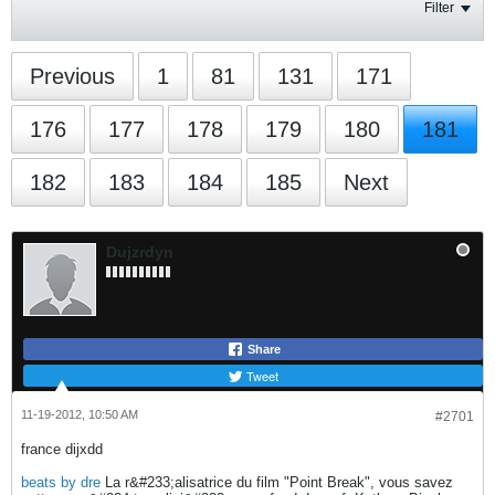
Filter
Previous
1
81
131
171
176
177
178
179
180
181
182
183
184
185
Next
Dujzrdyn
Share
Tweet
11-19-2012, 10:50 AM
#2701
france dijxdd
beats by dre
La r&#233;alisatrice du film "Point Break", vous savez