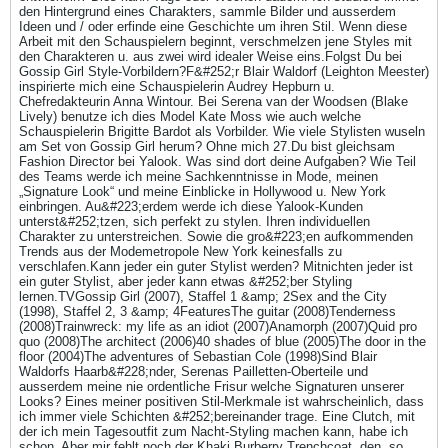
den Hintergrund eines Charakters, sammle Bilder und ausserdem
Ideen und / oder erfinde eine Geschichte um ihren Stil. Wenn diese
Arbeit mit den Schauspielern beginnt, verschmelzen jene Styles mit
den Charakteren u. aus zwei wird idealer Weise eins.Folgst Du bei
Gossip Girl Style-Vorbildern?F&#252;r Blair Waldorf (Leighton Meester)
inspirierte mich eine Schauspielerin Audrey Hepburn u.
Chefredakteurin Anna Wintour. Bei Serena van der Woodsen (Blake
Lively) benutze ich dies Model Kate Moss wie auch welche
Schauspielerin Brigitte Bardot als Vorbilder. Wie viele Stylisten wuseln
am Set von Gossip Girl herum? Ohne mich 27.Du bist gleichsam
Fashion Director bei Yalook. Was sind dort deine Aufgaben? Wie Teil
des Teams werde ich meine Sachkenntnisse in Mode, meinen
„Signature Look“ und meine Einblicke in Hollywood u. New York
einbringen. Au&#223;erdem werde ich diese Yalook-Kunden
unterst&#252;tzen, sich perfekt zu stylen. Ihren individuellen
Charakter zu unterstreichen. Sowie die gro&#223;en aufkommenden
Trends aus der Modemetropole New York keinesfalls zu
verschlafen.Kann jeder ein guter Stylist werden? Mitnichten jeder ist
ein guter Stylist, aber jeder kann etwas &#252;ber Styling
lernen.TVGossip Girl (2007), Staffel 1 &amp; 2Sex and the City
(1998), Staffel 2, 3 &amp; 4FeaturesThe guitar (2008)Tenderness
(2008)Trainwreck: my life as an idiot (2007)Anamorph (2007)Quid pro
quo (2008)The architect (2006)40 shades of blue (2005)The door in the
floor (2004)The adventures of Sebastian Cole (1998)Sind Blair
Waldorfs Haarb&#228;nder, Serenas Pailletten-Oberteile und
ausserdem meine nie ordentliche Frisur welche Signaturen unserer
Looks? Eines meiner positiven Stil-Merkmale ist wahrscheinlich, dass
ich immer viele Schichten &#252;bereinander trage. Eine Clutch, mit
der ich mein Tagesoutfit zum Nacht-Styling machen kann, habe ich
schon. Aber mir fehlt noch der Khaki Burberry Trenchcoat, den, so