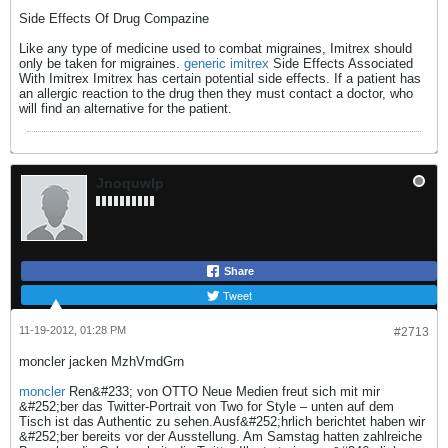
Side Effects Of Drug Compazine
Like any type of medicine used to combat migraines, Imitrex should
only be taken for migraines.
generic imitrex
Side Effects Associated
With Imitrex Imitrex has certain potential side effects. If a patient has
an allergic reaction to the drug then they must contact a doctor, who
will find an alternative for the patient.
Jnoquwlp
Share
Tweet
11-19-2012, 01:28 PM
#2713
moncler jacken MzhVmdGrn
moncler
Ren&#233; von OTTO Neue Medien freut sich mit mir
&#252;ber das Twitter-Portrait von Two for Style – unten auf dem
Tisch ist das Authentic zu sehen.Ausf&#252;hrlich berichtet haben wir
&#252;ber bereits vor der Ausstellung. Am Samstag hatten zahlreiche