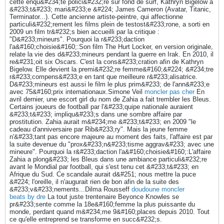
cette enqu&#234;te polici&#232;re sur fond de surf, Kathryn Bigelow a
&#233;t&#233; mari&#233;e &#224; James Cameron (Avatar, Titanic,
Terminator...). Cette ancienne artiste-peintre, qui affectionne
particuli&#232;rement les films plein de testost&#233;rone, a sorti en
2009 un film tr&#232;s bien accueilli par la critique :
"D&#233;mineurs". Pourquoi la r&#233;daction
l'a&#160;choisie&#160;:Son film The Hurt Locker, en version originale,
relate la vie des d&#233;mineurs pendant la guerre en Irak. En 2010, il
re&#231;oit six Oscars. C'est la cons&#233;cration afin de Kathryn
Bigelow. Elle devient la premi&#232;re femme&#160;&#224; &#234;tre
r&#233;compens&#233;e en tant que meilleure r&#233;alisatrice.
D&#233;mineurs est aussi le film le plus prim&#233; de l'ann&#233;e
avec 75&#160;prix internationaux.Simone Veil
moncler pas cher
En
avril dernier, une escort girl du nom de Zahia a fait trembler les Bleus.
Certains joueurs de football par l'&#233;quipe nationale auraient
&#233;t&#233; impliqu&#233;s dans une sombre affaire par
prostitution. Zahia aurait m&#234;me &#233;t&#233; en 2009 "le
cadeau d'anniversaire par Rib&#233;ry". Mais la jeune femme
n'&#233;tant pas encore majeure au moment des faits, l'affaire est par
la suite devenue du "prox&#233;n&#233;tisme aggrav&#233; avec une
mineure". Pourquoi la r&#233;daction l'a&#160;choisie&#160;:L'affaire
Zahia a plong&#233; les Bleus dans une ambiance particuli&#232;re
avant le Mondial par football, qui s'est tenu cet &#233;t&#233; en
Afrique du Sud. Ce scandale aurait d&#251; nous mettre la puce
&#224; l'oreille, il n'augurait rien de bon afin de la suite des
&#233;v&#233;nements...Dilma Rousseff
doudoune moncler
beats by dre
La tout juste trentenaire Beyonce Knowles se
pr&#233;sente comme la 18e&#160;femme la plus puissante du
monde, perdant quand m&#234;me 9&#160;places depuis 2010. Tout
ce qu'elle entreprend se transforme en succ&#232;s.