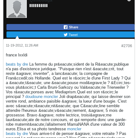
Qsmcouga
Share
Tweet
11-19-2012, 11:26 AM
#2706
france lxxldi
beats by dre
La femme du pr&eacute;sident de la R&eacute;publique
n'a pas d'existence juridique. "Puisque rien n'est &eacute;crit, tout
reste &agrave; inventer", a lanc&eacute; la compagne de
Fran&ccedil;ois Hollande. Quel est le r&ocirc;le d'une First Lady ? Qui
a &eacute;t&eacute; une &eacute;pouse mod&egrave;le ? &Ecirc;tes-
vous plut&ocirc;t Carla Bruni-Sarkozy ou Val&eacute;rie Trierweiler ?
Vos r&eacute;ponses avec Mediaprism.Quel est son r&ocirc;le
principal ?
doudoune moncler
Joli drap&eacute; qui laisse deviner son
ventre rond, ambiance paisible &agrave; la lueur d'une bougie. C'est
avec s&eacute;r&eacute;nit&eacute; que C&eacute;line semble
attendre l'heureux &eacute;v&eacute;nement, &agrave; 5 mois de
grossesse. Bravo &agrave; notre lectrice, troisi&egrave;me
laur&eacute;ate de notre concours, et qui remporte donc une garde-
robe maternit&eacute;/allaitement MamaNANA d'une valeur de 300
euros.Elisa et sa photo tendresse
moncler
beats by dre
Vous arrive-t-il de penser &agrave; votre retraite ? Pas