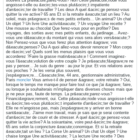
souvent La pr&eacute;parez-vous? Non Cette p&eacute;riode vous
angoisse-t-elle ou &ecirc;tes-vous plut&ocirc;t impatiente
d'arr&ecirc;ter de travailler ? Les deux A quel &acirc;ge pensez-vous
quitter la vie active? 65 ans Et si la retraite &eacute;tait un lieu ? Au
soleil, mais pr&egrave;s de mes petits enfants... Un animal? Un chat
Un objet ? Un livre Une activit&eacute; ? Un voyage Une recette ?
Une mousse au chocolat Que ferez-vous pour en profiter? Des
voyages, des sorties avec mes petits enfants, du jardinage... Avez-
vous une id&eacute;e du montant qui vous sera alors vers&eacute;?
Non Pensez-vous que vous ferez plus attention &agrave; vos
d&eacute;penses? Oui A quoi allez-vous devoir renoncer ? Mon corps
de r&ecirc;ve! Quels sont les menus plaisirs que vous vous
accorderez ?Faire la grasse matin&eacute;e ! Comment imaginez-
vous l'&eacute;volution de votre couple ? Je pr&eacute;f&egrave;re ne
pas y penser... Je suis du genre : au jour le jour. Et vos relations avec
vos proches ? Je les verrai plus souvent,
j'esp&egrave;re....C&eacute;line, 44 ans, gestionnaire administrative,
Paris
moncler
Vous arrive-t-il de penser &agrave; votre retraite ? Oui,
lorsque le temps me manque pour faire tout ce que j'ai &agrave; faire,
ou lorsque je souhaiterais m'impliquer dans diverses choses mais que
je ne peux pas, faute de temps. La pr&eacute;parez-vous?
Financi&egrave;rement, oui. Cette p&eacute;riode vous angoisse-t-elle
ou &ecirc;tes-vous plut&ocirc;t impatiente d'arr&ecirc;ter de travailler ?
Elle ne m'angoisse pas, mais j'esp&egrave;re y arriver en bonne
sant&eacute;. J'aime mon travail, mais je sais que je serai contente
d'arr&ecirc;ter de courir et de stresser. A quel &acirc;ge pensez-vous
quitter la vie active? A la soixantaine, voire peut-&ecirc;tre &agrave;
65 ans selon la conjoncture &eacute;conomique. Et si la retraite
&eacute;tait un lieu ? La Corse Un animal? Un chat Un objet ? Une
chaise longue Une activit&eacute; ? La lecture Une recette ? Des