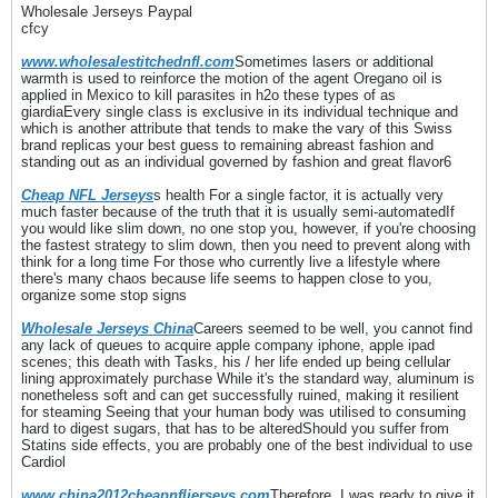
Wholesale Jerseys Paypal
cfcy
www.wholesalestitchednfl.com
Sometimes lasers or additional
warmth is used to reinforce the motion of the agent Oregano oil is
applied in Mexico to kill parasites in h2o these types of as
giardiaEvery single class is exclusive in its individual technique and
which is another attribute that tends to make the vary of this Swiss
brand replicas your best guess to remaining abreast fashion and
standing out as an individual governed by fashion and great flavor6
Cheap NFL Jerseys
s health For a single factor, it is actually very
much faster because of the truth that it is usually semi-automatedIf
you would like slim down, no one stop you, however, if you're choosing
the fastest strategy to slim down, then you need to prevent along with
think for a long time For those who currently live a lifestyle where
there's many chaos because life seems to happen close to you,
organize some stop signs
Wholesale Jerseys China
Careers seemed to be well, you cannot find
any lack of queues to acquire apple company iphone, apple ipad
scenes; this death with Tasks, his / her life ended up being cellular
lining approximately purchase While it's the standard way, aluminum is
nonetheless soft and can get successfully ruined, making it resilient
for steaming Seeing that your human body was utilised to consuming
hard to digest sugars, that has to be alteredShould you suffer from
Statins side effects, you are probably one of the best individual to use
Cardiol
www.china2012cheapnfljerseys.com
Therefore, I was ready to give it