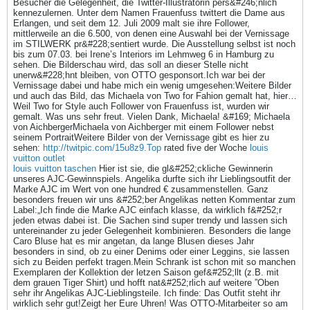
Besucher die Gelegenheit, die Twitter-Illustratorin pers&#246;nlich
kennezulernen. Unter dem Namen Frauenfuss twittert die Dame aus
Erlangen, und seit dem 12. Juli 2009 malt sie ihre Follower,
mittlerweile an die 6.500, von denen eine Auswahl bei der Vernissage
im STILWERK pr&#228;sentiert wurde. Die Ausstellung selbst ist noch
bis zum 07.03. bei Irene’s Interiors im Lehmweg 6 in Hamburg zu
sehen. Die Bilderschau wird, das soll an dieser Stelle nicht
unerw&#228;hnt bleiben, von OTTO gesponsort.Ich war bei der
Vernissage dabei und habe mich ein wenig umgesehen:Weitere Bilder
und auch das Bild, das Michaela von Two for Fahion gemalt hat, hier…
Weil Two for Style auch Follower von Frauenfuss ist, wurden wir
gemalt. Was uns sehr freut. Vielen Dank, Michaela! &#169; Michaela
von AichbergerMichaela von Aichberger mit einem Follower nebst
seinem PortraitWeitere Bilder von der Vernissage gibt es hier zu
sehen:
http://twitpic.com/15u8z9.Top
rated five der Woche
louis
vuitton outlet
louis vuitton taschen
Hier ist sie, die gl&#252;ckliche Gewinnerin
unseres AJC-Gewinnspiels. Angelika durfte sich ihr Lieblingsoutfit der
Marke AJC im Wert von one hundred € zusammenstellen. Ganz
besonders freuen wir uns &#252;ber Angelikas netten Kommentar zum
Label:„Ich finde die Marke AJC einfach klasse, da wirklich f&#252;r
jeden etwas dabei ist. Die Sachen sind super trendy und lassen sich
untereinander zu jeder Gelegenheit kombinieren. Besonders die lange
Caro Bluse hat es mir angetan, da lange Blusen dieses Jahr
besonders in sind, ob zu einer Denims oder einer Leggins, sie lassen
sich zu Beiden perfekt tragen.Mein Schrank ist schon mit so manchen
Exemplaren der Kollektion der letzen Saison gef&#252;llt (z.B. mit
dem grauen Tiger Shirt) und hofft nat&#252;rlich auf weitere ”Oben
sehr ihr Angelikas AJC-Lieblingsteile. Ich finde: Das Outfit steht ihr
wirklich sehr gut!Zeigt her Eure Uhren! Was OTTO-Mitarbeiter so am