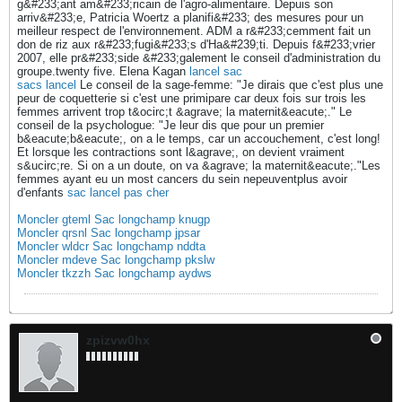
g&#233;ant am&#233;ricain de l'agro-alimentaire. Depuis son
arriv&#233;e, Patricia Woertz a planifi&#233; des mesures pour un
meilleur respect de l'environnement. ADM a r&#233;cemment fait un
don de riz aux r&#233;fugi&#233;s d'Ha&#239;ti. Depuis f&#233;vrier
2007, elle pr&#233;side &#233;galement le conseil d'administration du
groupe.twenty five. Elena Kagan
lancel sac
sacs lancel
Le conseil de la sage-femme: "Je dirais que c'est plus une
peur de coquetterie si c'est une primipare car deux fois sur trois les
femmes arrivent trop t&ocirc;t &agrave; la maternit&eacute;." Le
conseil de la psychologue: "Je leur dis que pour un premier
b&eacute;b&eacute;, on a le temps, car un accouchement, c'est long!
Et lorsque les contractions sont l&agrave;, on devient vraiment
s&ucirc;re. Si on a un doute, on va &agrave; la maternit&eacute;."Les
femmes ayant eu un most cancers du sein nepeuventplus avoir
d'enfants
sac lancel pas cher
Moncler gteml Sac longchamp knugp
Moncler qrsnl Sac longchamp jpsar
Moncler wldcr Sac longchamp nddta
Moncler mdeve Sac longchamp pkslw
Moncler tkzzh Sac longchamp aydws
zpizvw0hx