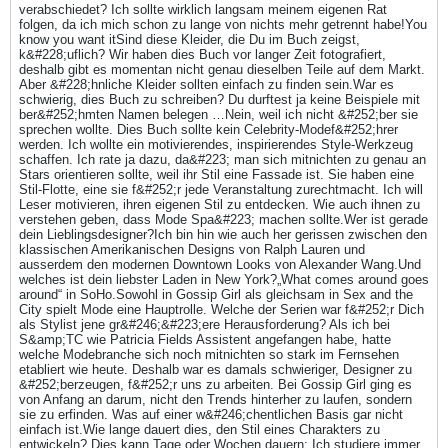
verabschiedet? Ich sollte wirklich langsam meinem eigenen Rat
folgen, da ich mich schon zu lange von nichts mehr getrennt habe!You
know you want itSind diese Kleider, die Du im Buch zeigst,
k&#228;uflich? Wir haben dies Buch vor langer Zeit fotografiert,
deshalb gibt es momentan nicht genau dieselben Teile auf dem Markt.
Aber &#228;hnliche Kleider sollten einfach zu finden sein.War es
schwierig, dies Buch zu schreiben? Du durftest ja keine Beispiele mit
ber&#252;hmten Namen belegen …Nein, weil ich nicht &#252;ber sie
sprechen wollte. Dies Buch sollte kein Celebrity-Modef&#252;hrer
werden. Ich wollte ein motivierendes, inspirierendes Style-Werkzeug
schaffen. Ich rate ja dazu, da&#223; man sich mitnichten zu genau an
Stars orientieren sollte, weil ihr Stil eine Fassade ist. Sie haben eine
Stil-Flotte, eine sie f&#252;r jede Veranstaltung zurechtmacht. Ich will
Leser motivieren, ihren eigenen Stil zu entdecken. Wie auch ihnen zu
verstehen geben, dass Mode Spa&#223; machen sollte.Wer ist gerade
dein Lieblingsdesigner?Ich bin hin wie auch her gerissen zwischen den
klassischen Amerikanischen Designs von Ralph Lauren und
ausserdem den modernen Downtown Looks von Alexander Wang.Und
welches ist dein liebster Laden in New York?„What comes around goes
around“ in SoHo.Sowohl in Gossip Girl als gleichsam in Sex and the
City spielt Mode eine Hauptrolle. Welche der Serien war f&#252;r Dich
als Stylist jene gr&#246;&#223;ere Herausforderung? Als ich bei
S&amp;TC wie Patricia Fields Assistent angefangen habe, hatte
welche Modebranche sich noch mitnichten so stark im Fernsehen
etabliert wie heute. Deshalb war es damals schwieriger, Designer zu
&#252;berzeugen, f&#252;r uns zu arbeiten. Bei Gossip Girl ging es
von Anfang an darum, nicht den Trends hinterher zu laufen, sondern
sie zu erfinden. Was auf einer w&#246;chentlichen Basis gar nicht
einfach ist.Wie lange dauert dies, den Stil eines Charakters zu
entwickeln? Dies kann Tage oder Wochen dauern: Ich studiere immer