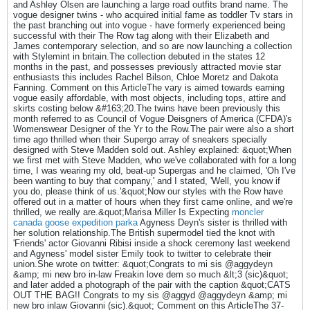
and Ashley Olsen are launching a large road outfits brand name. The
vogue designer twins - who acquired initial fame as toddler Tv stars in
the past branching out into vogue - have formerly experienced being
successful with their The Row tag along with their Elizabeth and
James contemporary selection, and so are now launching a collection
with Stylemint in britain.The collection debuted in the states 12
months in the past, and possesses previously attracted movie star
enthusiasts this includes Rachel Bilson, Chloe Moretz and Dakota
Fanning. Comment on this ArticleThe vary is aimed towards earning
vogue easily affordable, with most objects, including tops, attire and
skirts costing below &#163;20.The twins have been previously this
month referred to as Council of Vogue Deisgners of America (CFDA)'s
Womenswear Designer of the Yr to the Row.The pair were also a short
time ago thrilled when their Supergo array of sneakers specially
designed with Steve Madden sold out. Ashley explained: &quot;When
we first met with Steve Madden, who we've collaborated with for a long
time, I was wearing my old, beat-up Supergas and he claimed, 'Oh I've
been wanting to buy that company,' and I stated, 'Well, you know if
you do, please think of us.'&quot;Now our styles with the Row have
offered out in a matter of hours when they first came online, and we're
thrilled, we really are.&quot;Marisa Miller Is Expecting
moncler
canada goose expedition parka
Agyness Deyn's sister is thrilled with
her solution relationship.The British supermodel tied the knot with
'Friends' actor Giovanni Ribisi inside a shock ceremony last weekend
and Agyness' model sister Emily took to twitter to celebrate their
union.She wrote on twitter: &quot;Congrats to mi sis @aggydeyn
&amp; mi new bro in-law Freakin love dem so much &lt;3 (sic)&quot;
and later added a photograph of the pair with the caption &quot;CATS
OUT THE BAG!! Congrats to my sis @aggyd @aggydeyn &amp; mi
new bro inlaw Giovanni (sic).&quot; Comment on this ArticleThe 37-