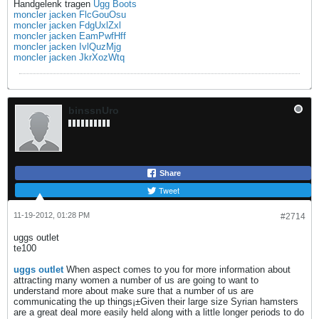
Handgelenk tragen
Ugg Boots
moncler jacken FlcGouOsu
moncler jacken FdgUxlZxl
moncler jacken EamPwfHff
moncler jacken IvlQuzMjg
moncler jacken JkrXozWtq
binssnUro
Share
Tweet
11-19-2012, 01:28 PM
#2714
uggs outlet
te100
uggs outlet
When aspect comes to you for more information about
attracting many women a number of us are going to want to
understand more about make sure that a number of us are
communicating the up things¡±Given their large size Syrian hamsters
are a great deal more easily held along with a little longer periods to do