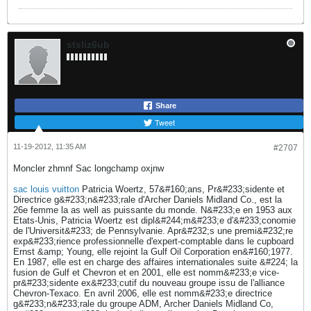
stsliz6ub
Share
Tweet
11-19-2012, 11:35 AM
#2707
Moncler zhmnf Sac longchamp oxjnw
sac louis vuitton
Patricia Woertz, 57&#160;ans, Pr&#233;sidente et
Directrice g&#233;n&#233;rale d'Archer Daniels Midland Co., est la
26e femme la as well as puissante du monde. N&#233;e en 1953 aux
Etats-Unis, Patricia Woertz est dipl&#244;m&#233;e d'&#233;conomie
de l'Universit&#233; de Pennsylvanie. Apr&#232;s une premi&#232;re
exp&#233;rience professionnelle d'expert-comptable dans le cupboard
Ernst &amp; Young, elle rejoint la Gulf Oil Corporation en&#160;1977.
En 1987, elle est en charge des affaires internationales suite &#224; la
fusion de Gulf et Chevron et en 2001, elle est nomm&#233;e vice-
pr&#233;sidente ex&#233;cutif du nouveau groupe issu de l'alliance
Chevron-Texaco. En avril 2006, elle est nomm&#233;e directrice
g&#233;n&#233;rale du groupe ADM, Archer Daniels Midland Co,