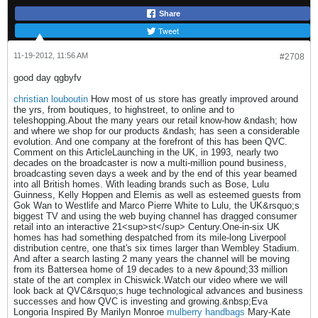
Share
Tweet
11-19-2012, 11:56 AM
#2708
good day qgbyfv
christian louboutin
How most of us store has greatly improved around
the yrs, from boutiques, to highstreet, to online and to
teleshopping.About the many years our retail know-how &ndash; how
and where we shop for our products &ndash; has seen a considerable
evolution. And one company at the forefront of this has been QVC.
Comment on this ArticleLaunching in the UK, in 1993, nearly two
decades on the broadcaster is now a multi-million pound business,
broadcasting seven days a week and by the end of this year beamed
into all British homes. With leading brands such as Bose, Lulu
Guinness, Kelly Hoppen and Elemis as well as esteemed guests from
Gok Wan to Westlife and Marco Pierre White to Lulu, the UK&rsquo;s
biggest TV and using the web buying channel has dragged consumer
retail into an interactive 21<sup>st</sup> Century.One-in-six UK
homes has had something despatched from its mile-long Liverpool
distribution centre, one that's six times larger than Wembley Stadium.
And after a search lasting 2 many years the channel will be moving
from its Battersea home of 19 decades to a new &pound;33 million
state of the art complex in Chiswick.Watch our video where we will
look back at QVC&rsquo;s huge technological advances and business
successes and how QVC is investing and growing.&nbsp;Eva
Longoria Inspired By Marilyn Monroe
mulberry handbags
Mary-Kate